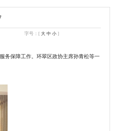
育
字号：[
]
大
中
小
好服务保障工作。环翠区政协主席孙青松等一