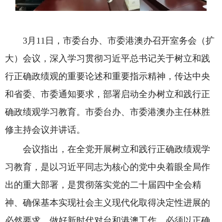
3月11日，市委台办、市委港澳办召开室务会（扩
大）会议，深入学习贯彻习近平总书记关于树立和践
行正确政绩观的重要论述和重要指示精神，传达中央
和省委、市委通知要求，部署启动全办树立和践行正
确政绩观学习教育。市委台办、市委港澳办主任林胜
修主持会议并讲话。
会议指出，在全党开展树立和践行正确政绩观学
习教育，是以习近平同志为核心的党中央着眼全局作
出的重大部署，是贯彻落实党的二十届四中全会精
神、确保基本实现社会主义现代化取得决定性进展的
必然要求。做好新时代对台和港澳工作，必须以正确