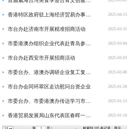
首届威海台湾美食季暨台青文创嘉年华活动启动
2025-05-01
香港特区政府驻上海经济贸易办事处副主任林景富一行来威考察
2025-04-15
市台办赴济南市开展精准招商活动
2025-03-31
市委港澳办组织企业代表赴青岛参加“香港：优越的跨国供应链管理中心” ...
2025-03-04
市台办赴西安市开展招商活动
2025-03-03
市委台办、港澳办调研企业复工复产情况
2025-02-08
市台办会同环翠区走访慰问台资企业
2025-01-20
市委台办、市委港澳办传达学习市委经济工作会议精神
2025-01-13
香港贸易发展局山东代表匡春晖一行来威参访
2025-01-10
第
页 /
检索到
105
条记录，显示